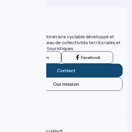
Who are we ?
ViaRhôna est un itinéraire cyclable développé et
promu par un réseau de collectivités territoriales et
leurs institutions touristiques.
Instagram
Facebook
Contact
Our mission
Press area
Pro area
FAQ
What is Accueil Vélo?