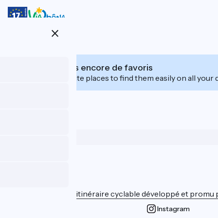
Skip
to
main
close
content
Vous n’avez pas encore de favoris
Save your favourite places to find them easily on all your 
Who are we ?
ViaRhôna est un itinéraire cyclable développé et promu par
Instagram