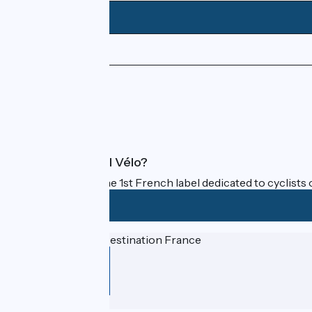
Press area
Pro area
FAQ
What is Accueil Vélo?
Accueil Vélo is the 1st French label dedicated to cyclists 
Funded as part of Destination France
Contact