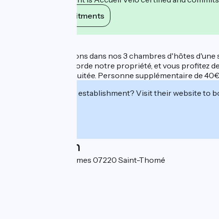
View its commitments
Description
Nous vous accueillons dans nos 3 chambres d'hôtes d'une su
dans la rivière qui borde notre propriété, et vous profitez
pour séjour d'une nuitée. Personne supplémentaire de 40€
Interested in this establishment? Visit their website to b
Localisation
85 Chemin des Carmes 07220 Saint-Thomé