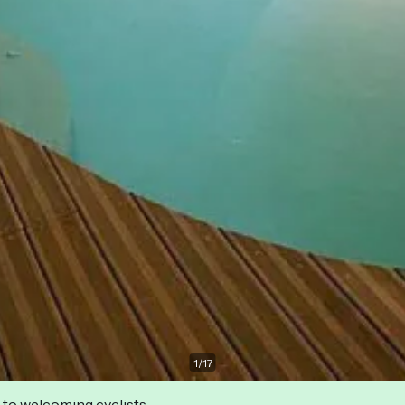
1
/
17
 to welcoming cyclists.