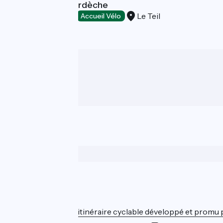
Lodge Soleils d'Ardèche
Le Teil
Bed and breakfast
Accueil Vélo
Who are we ?
ViaRhôna est un itinéraire cyclable développé et promu par