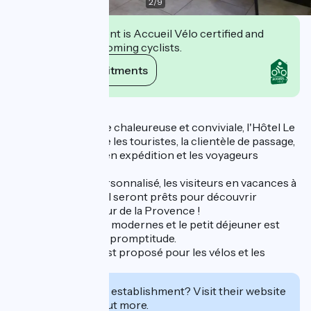
2
/
9
This establishment is Accueil Vélo certified and
commits to welcoming cyclists.
View its commitments
Description
Dans une ambiance chaleureuse et conviviale, l'Hôtel Le
Provençal accueille les touristes, la clientèle de passage,
les cyclotouristes en expédition et les voyageurs
d’affaires !
Avec un accueil personnalisé, les visiteurs en vacances à
l'Hôtel le Provençal seront prêts pour découvrir
Tarascon et le Coeur de la Provence !
Les chambres sont modernes et le petit déjeuner est
toujours servi avec promptitude.
Un local sécurisé est proposé pour les vélos et les
motos !
Interested in this establishment? Visit their website
to book or find out more.