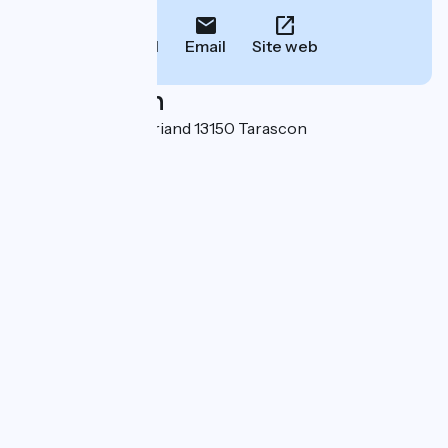
Call
Email
Site web
Localisation
12 cours Aristide Briand 13150 Tarascon