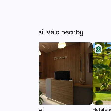
Other Accueil Vélo nearby
Hôtel Le Provençal
Hotel an