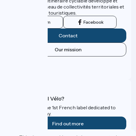
ViaRhôna est un itinéraire cyclable développé et
promu par un réseau de collectivités territoriales et
leurs institutions touristiques.
Instagram
Facebook
Contact
Our mission
Press area
Pro area
FAQ
What is Accueil Vélo?
Accueil Vélo is the 1st French label dedicated to
cyclists on holiday.
Find out more