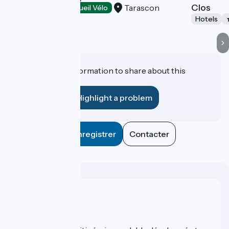
Clos
Tarascon
Hotels
Accueil Vélo
Hotels
Do you have information to share about this
establishment?
Highlight a problem
Enregistrer
Contacter
Who are we ?