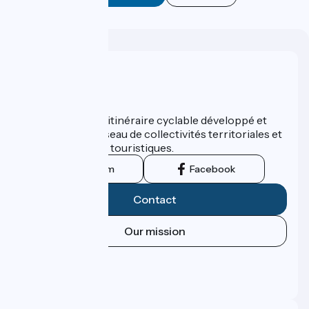
Who are we ?
ViaRhôna est un itinéraire cyclable développé et
promu par un réseau de collectivités territoriales et
leurs institutions touristiques.
Instagram
Facebook
Contact
Our mission
Press area
Pro area
FAQ