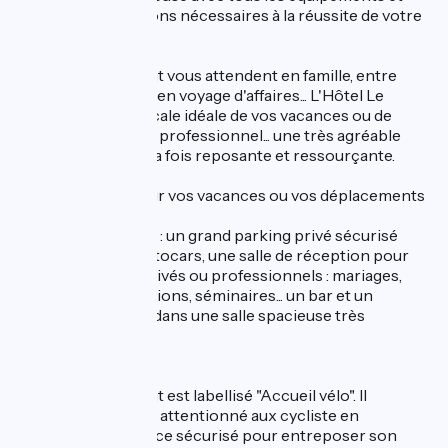
toutes les prestations nécessaires à la réussite de votre
séjour.
Sandrine et Vincent vous attendent en famille, entre
amis, en groupe ou en voyage d'affaires... L'Hôtel Le
Président sera l'escale idéale de vos vacances ou de
votre déplacement professionnel... une très agréable
parenthèse tout à la fois reposante et ressourçante.
Tout le confort pour vos vacances ou vos déplacements
professionnels.
A votre disposition : un grand parking privé sécurisé
pour voitures et autocars, une salle de réception pour
vos événements privés ou professionnels : mariages,
anniversaires, réunions, séminaires... un bar et un
restaurant installé dans une salle spacieuse très
lumineuse.
Accueil vélo.
L'hôtel Le Président est labellisé "Accueil vélo". Il
propose un accueil attentionné aux cycliste en
itinérance: un espace sécurisé pour entreposer son