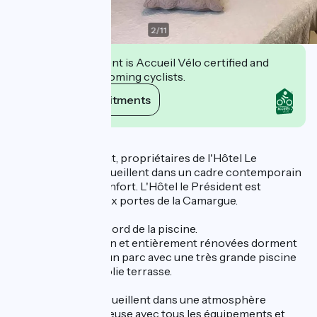
2
/
11
This establishment is Accueil Vélo certified and
commits to welcoming cyclists.
View its commitments
Description
Sandrine et Vincent, propriétaires de l'Hôtel Le
Président vous accueillent dans un cadre contemporain
offrant calme et confort. L'Hôtel le Président est
idéalement situé aux portes de la Camargue.
Petit-déjeuner au bord de la piscine.
28 chambres design et entièrement rénovées dorment
de plein pied dans un parc avec une très grande piscine
extérieure et une jolie terrasse.
Vos hôtes vous accueillent dans une atmosphère
familiale et chaleureuse avec tous les équipements et