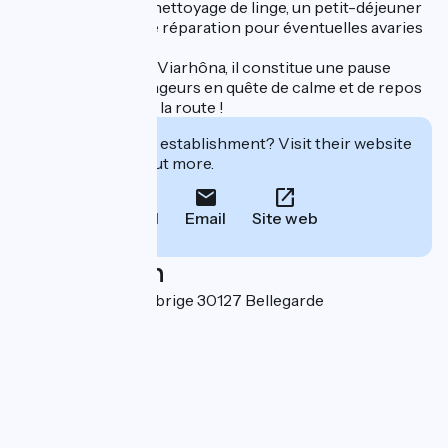
vélo, un service de nettoyage de linge, un petit-déjeuner
copieux et un kit de réparation pour éventuelles avaries
sur votre chemin.
Situé non loin de la Viarhôna, il constitue une pause
idéale pour les voyageurs en quête de calme et de repos
avant de reprendre la route !
Interested in this establishment? Visit their website
to book or find out more.
Call
Email
Site web
Localisation
670, avenue du Félibrige 30127 Bellegarde