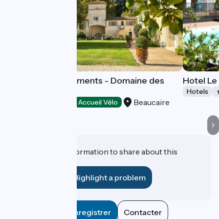
Hotel and appartments - Domaine des
Hotel Le
Clos
Hotels
Beaucaire
Hotels
Accueil Vélo
Do you have information to share about this
establishment?
Highlight a problem
Enregistrer
Contacter