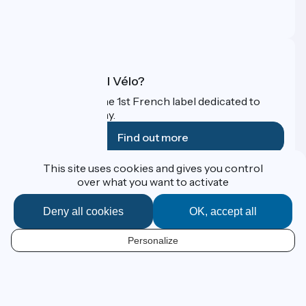
Pro area
FAQ
What is Accueil Vélo?
Accueil Vélo is the 1st French label dedicated to
cyclists on holiday.
Find out more
This site uses cookies and gives you control
Funded as part of Destination France
over what you want to activate
Deny all cookies
OK, accept all
Contact
Personalize
Espace Presse
EN
Legal notice
Personal data
Map options
Réalisation :
StudioJuillet
et
France Vélo Tourisme
Default map background