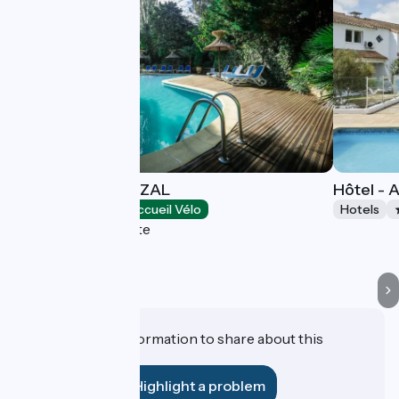
HOTEL LE QUETZAL
Hôtel - 
Hotels
Accueil Vélo
Hotels
La Grande-Motte
Do you have information to share about this
establishment?
Highlight a problem