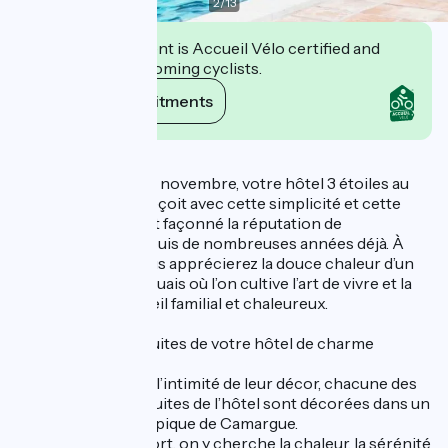
2
/
13
This establishment is Accueil Vélo certified and
commits to welcoming cyclists.
View its commitments
Description
De fin mars à début novembre, votre hôtel 3 étoiles au
Grau du Roi vous reçoit avec cette simplicité et cette
authenticité qui ont façonné la réputation de
l’établissement depuis de nombreuses années déjà. À
chaque instant, vous apprécierez la douce chaleur d’un
ancien mas camarguais où l’on cultive l’art de vivre et la
tradition d’un accueil familial et chaleureux.
Les chambres et Suites de votre hôtel de charme
Dans la douceur et l’intimité de leur décor, chacune des
32 chambres et 8 suites de l’hôtel sont décorées dans un
esprit provençal typique de Camargue.
Autant que le confort, on y cherche la chaleur, la sérénité