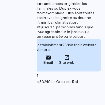
et l’émotion. Avec leurs ambiances originales, les
chambres doubles, familiales ou Duplex vous
garantissent un confort exemplaire. Elles sont toutes
équipées de salle de bain avec baignoire ou douche,
téléphone, accès wifi, minibar, climatisation.
Certaines accueillent jusqu’à 5 personnes tandis que
d’autres offrent une vue agréable sur le jardin ou la
piscine depuis une terrasse privée ou le balcon.
Interested in this establishment? Visit their website
to book or find out more.
Call
Email
Site web
Localisation
3 Route des Marines 30240 Le Grau-du-Roi