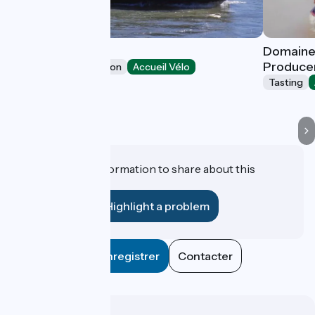
Riverly
Domaine 
Produce
Leisure and recreation
Accueil Vélo
Bellegarde
Tasting
Do you have information to share about this
establishment?
Highlight a problem
Enregistrer
Contacter