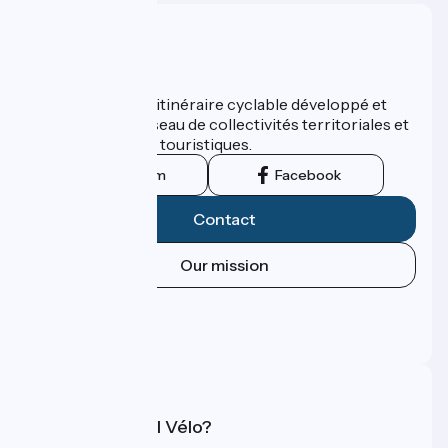
Who are we ?
ViaRhôna est un itinéraire cyclable développé et
promu par un réseau de collectivités territoriales et
leurs institutions touristiques.
Instagram
Facebook
Contact
Our mission
Press area
Pro area
FAQ
What is Accueil Vélo?