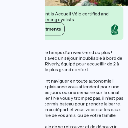
2
/
5
This establishment is Accueil Vélo certified and
commits to welcoming cyclists.
View its commitments
Description
Devenez capitaine le temps d'un week-end ou plus !
Créez des moments avec un séjour inoubliable à bord de
votre bateau fluvial Riverly, équipé pour accueillir de 2 à
12 personnes dans le plus grand confort.
Pour ceux qui veulent naviguer en toute autonomie !
Ces jolis bateaux de plaisance vous attendent pour une
croisière de quelques jours ou une semaine sur le canal
en direction de la mer ! Ne vous y trompez pas, il n'est pas
besoin d'avoir son permis bateau pour prendre la barre,
une petite formation au départ et vous voici sur les eaux
douces en compagnie de vos amis, ou de votre famille.
Une manière originale de se retrouver et de découvrir