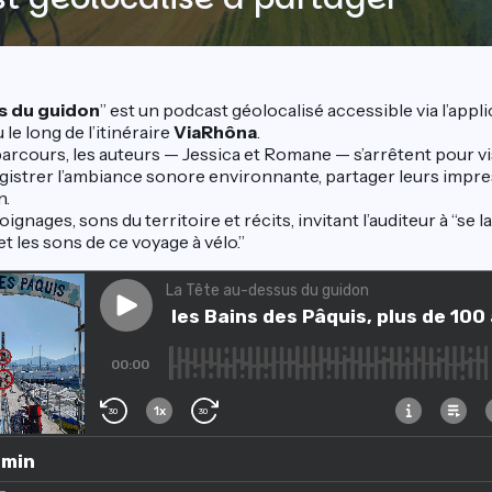
s du guidon
” est un podcast géolocalisé accessible via l’appli
e long de l’itinéraire
ViaRhôna
.
rcours, les auteurs — Jessica et Romane — s’arrêtent pour vis
istrer l’ambiance sonore environnante, partager leurs impre
n.
nages, sons du territoire et récits, invitant l’auditeur à “se la
et les sons de ce voyage à vélo.”