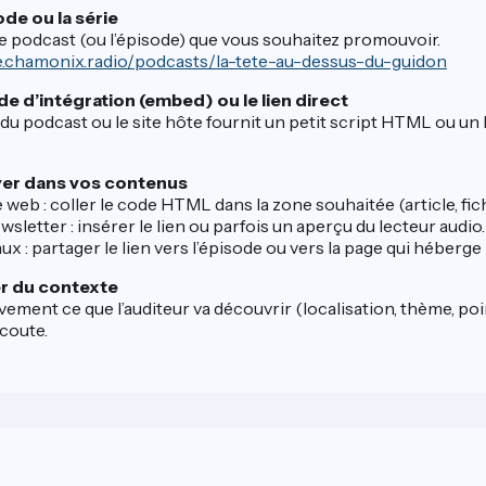
ode ou la série
e podcast (ou l’épisode) que vous souhaitez promouvoir.
le.chamonix.radio/podcasts/la-tete-au-dessus-du-guidon
de d’intégration (embed) ou le lien direct
du podcast ou le site hôte fournit un petit script HTML ou un l
ayer dans vos contenus
 web : coller le code HTML dans la zone souhaitée (article, fiche
sletter : insérer le lien ou parfois un aperçu du lecteur audio.
aux : partager le lien vers l’épisode ou vers la page qui héberge 
 du contexte
vement ce que l’auditeur va découvrir (localisation, thème, poi
coute.