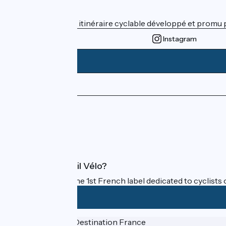
Who are we ?
ViaRhôna est un itinéraire cyclable développé et promu par
Instagram
Press area
Pro area
FAQ
What is Accueil Vélo?
Accueil Vélo is the 1st French label dedicated to cyclists 
Funded as part of Destination France