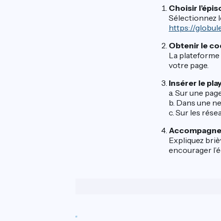
Choisir l’épis
Sélectionnez l
https://globu
Obtenir le co
La plateforme 
votre page.
Insérer le pl
a. Sur une page
b. Dans une new
c. Sur les rése
Accompagner
Expliquez briè
encourager l’é