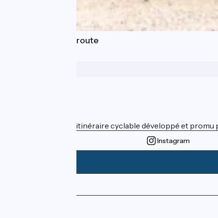
Highlights of the route
Who are we ?
ViaRhôna est un itinéraire cyclable développé et promu par
Instagram
Press area
Pro area