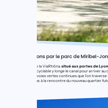
De Lyon à Jons par le parc de Miribel-Jo
L'un des must de la ViaRhôna,
situé aux portes de Lyon
Une belle piste cyclable y longe le canal pour arriver a
encore par des voies vertes continues que l’on traverse 
berges du Rhône, à la rencontre du nouveau quartier fut