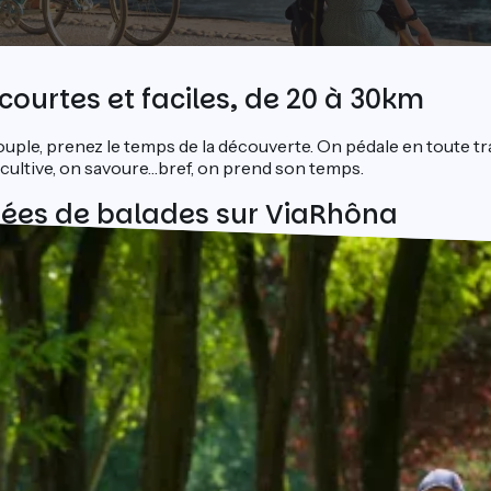
courtes et faciles, de 20 à 30km
uple, prenez le temps de la découverte. On pédale en toute tran
 cultive, on savoure…bref, on prend son temps.
dées de balades sur ViaRhôna