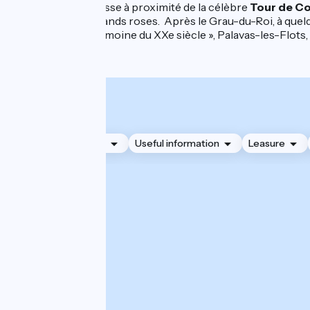
Ce parcours passe à proximité de la célèbre
Tour de C
routes, les flamands roses. Après le Grau-du-Roi, à quel
classées « Patrimoine du XXe siècle », Palavas-les-Flots,
Accommodation
Useful information
Leasure