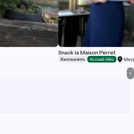
Snack la Maison Perret
Mey
Restaurants
Accueil Vélo