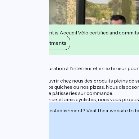
This establishment is Accueil Vélo certified and commits
View its commitments
Description
Un espace de restauration à l'intérieur et en extérieur po
Vous pourrez découvrir chez nous des produits pleins de sav
avec nos salades, nos quiches ou nos pizzas. Nous disposons
montées. Service de pâtisseries sur commande.
Clientèle en itinérance, et amis cyclistes, nous vous prop
Interested in this establishment? Visit their website to b