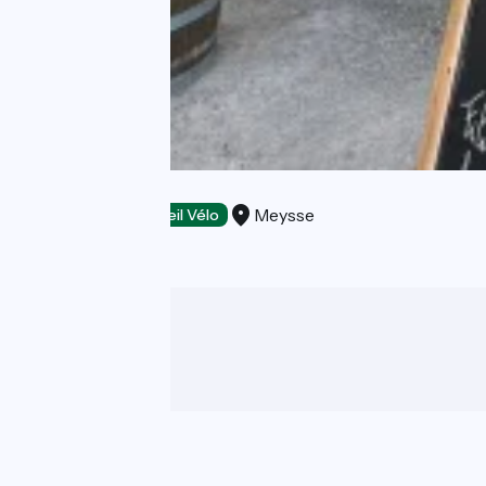
Le Marmitroll
Meysse
Restaurants
Accueil Vélo