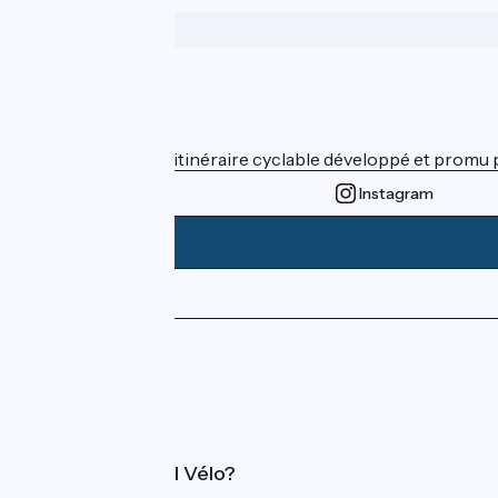
Who are we ?
ViaRhôna est un itinéraire cyclable développé et promu par
Instagram
Press area
Pro area
FAQ
What is Accueil Vélo?