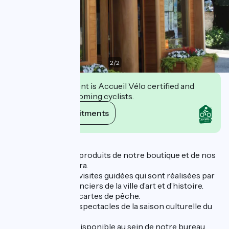
2
/
2
This establishment is Accueil Vélo certified and
commits to welcoming cyclists.
View its commitments
Description
Nous vendons des produits de notre boutique et de nos
créateurs Aix Riviera.
Nous vendons des visites guidées qui sont réalisées par
des guides conférenciers de la ville d’art et d’histoire.
Nous vendons des cartes de pêche.
Nous vendons des spectacles de la saison culturelle du
Bourget-du-Lac.
Un réseau wifi est disponible au sein de notre bureau