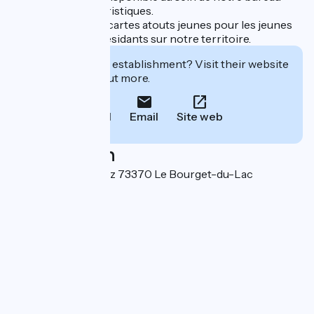
d’informations touristiques.
Nous réalisons les cartes atouts jeunes pour les jeunes
entre 11 et 25 ans résidants sur notre territoire.
Interested in this establishment? Visit their website
to book or find out more.
Call
Email
Site web
Localisation
Place Général Sevez 73370 Le Bourget-du-Lac