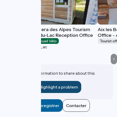
Aix-les-Bains Riviera des Alpes Tourism
Aix les 
Office/Bourget-du-Lac Reception Office
Office -
Tourist offices
Accueil Vélo
Tourist of
Le Bourget-du-Lac
Do you have information to share about this
establishment?
Highlight a problem
Enregistrer
Contacter