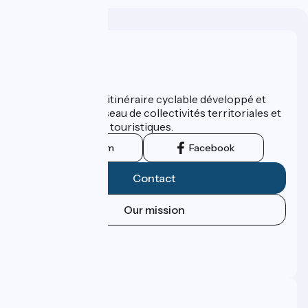
Who are we ?
ViaRhôna est un itinéraire cyclable développé et
promu par un réseau de collectivités territoriales et
leurs institutions touristiques.
Instagram
Facebook
Contact
Our mission
Press area
Pro area
FAQ