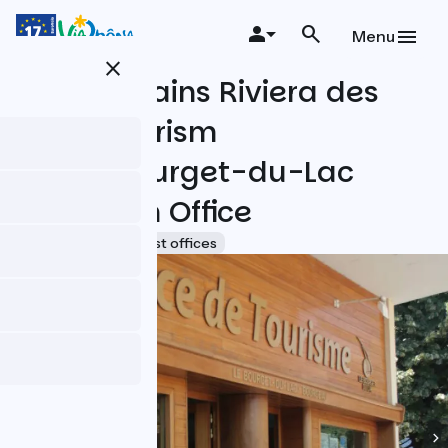
Skip
to
Menu
main
close
content
Aix-les-Bains Riviera des
Alpes Tourism
Office/Bourget-du-Lac
Reception Office
Accueil Vélo
Tourist offices