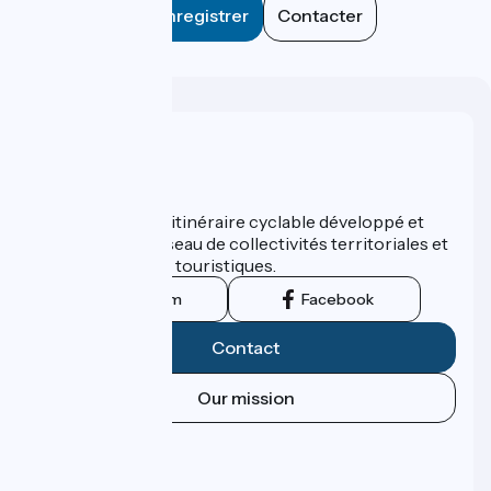
Enregistrer
Contacter
Who are we ?
ViaRhôna est un itinéraire cyclable développé et
promu par un réseau de collectivités territoriales et
leurs institutions touristiques.
Instagram
Facebook
Contact
Our mission
Press area
Pro area
FAQ