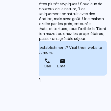
leurs chambres d'hôtes plutôt atypiques ! Soucieux de
l'environnement, amoureux de la nature, "Les
Inséparables", c'est uniquement construit avec des
matériaux de récupération, mais avec goût. Une maison
pleine de charme, bordée par les prés, entourée
d'animaux, chiens, chats, et tortues, sous l'œil de la "Dent
du Chat". Dans l'ancien mazot ou chez les propriétaires,
tout est réuni pour passer un agréable séjour.
Interested in this establishment? Visit their website
to book or find out more.
Call
Email
Localisation