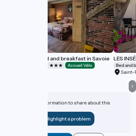
Le Doux Nid : bed and breakfast in Savoie
LES INS
Bed and breakfast
Accueil Vélo
Bed and b
Chanaz
Saint-
Do you have information to share about this
establishment?
Highlight a problem