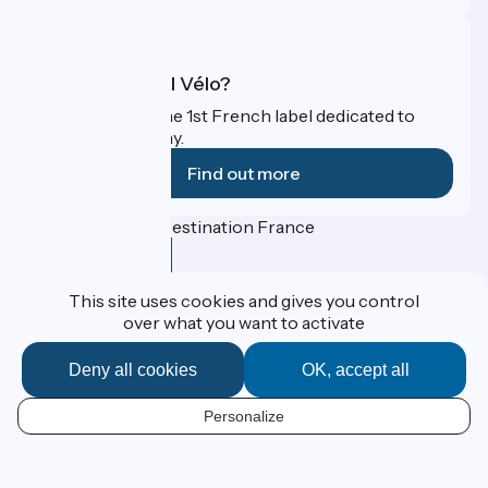
What is Accueil Vélo?
Accueil Vélo is the 1st French label dedicated to
cyclists on holiday.
Find out more
Funded as part of Destination France
This site uses cookies and gives you control
over what you want to activate
Contact
Espace Presse
Legal notice
Deny all cookies
OK, accept all
Personal data
Réalisation :
StudioJuillet
et
France Vélo Tourisme
Personalize
EN
Map options