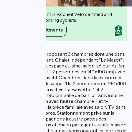
2
/
18
This establishment is Accueil Vélo certified and
commits to welcoming cyclists.
View its commitments
Description
Chambres d'hôte proposant 3 chambres dont une dans
un chalet indépendant. Chalet indépendant "Le Mazot" :
au rez-de-chaussée espace cuisine-salon-séjour. Au 1er
étage : 1 chambre (1 lit 2 personnes en 140x190 cm) avec
salle d'eau et WC privatif. Chambres dans la maison des
propriétaires : La Mésange : 1 lit 2 personnes en 160x190
cm et salle de bain privative. La Fauvette : 1 lit 2
personnes en 160x190 cm. Salle de bain privative sur le
pallier. WC commun avec l'autre chambre. Petit-
déjeuner servi dans la pièce familiale avec salon. TV dans
chacune des chambres. Stationnement privé sur la
propriété. Les compagnons à quatre pattes des
propriétaires (chiens et chats) partagent aussi la maison
d’hôtes. Christelle et Yannick vous ouvrent les portes de