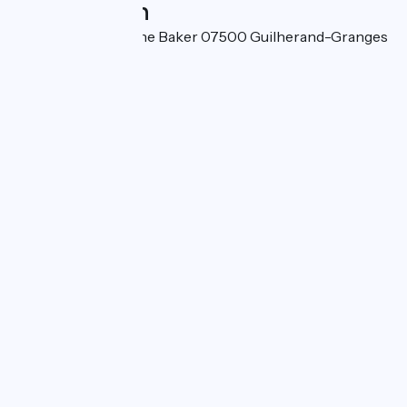
Localisation
4, impasse Joséphine Baker 07500 Guilherand-Granges