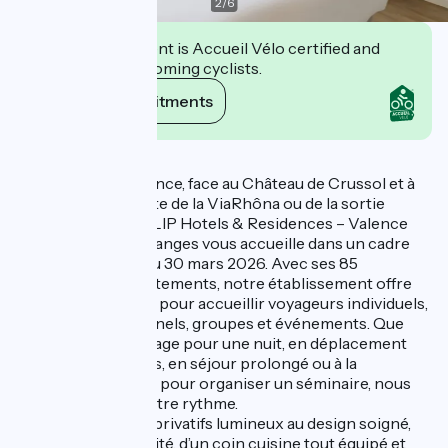
2
/
6
This establishment is Accueil Vélo certified and
commits to welcoming cyclists.
View its commitments
Description
Aux portes de Valence, face au Château de Crussol et à
proximité immédiate de la ViaRhôna ou de la sortie
d’autoroute A7, TULIP Hotels & Residences – Valence
Sud Guilherand-Granges vous accueille dans un cadre
privilégié à partir du 30 mars 2026. Avec ses 85
chambres et appartements, notre établissement offre
une capacité idéale pour accueillir voyageurs individuels,
séjours professionnels, groupes et événements. Que
vous soyez de passage pour une nuit, en déplacement
pour quelques jours, en séjour prolongé ou à la
recherche d’un lieu pour organiser un séminaire, nous
nous adaptons à votre rythme.
Profitez d’espaces privatifs lumineux au design soigné,
d’une literie de qualité, d’un coin cuisine tout équipé et