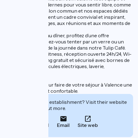
d’équipements modernes pour vous sentir libre, comme
chez vous. Notre salon commun et nos espaces dédiés
aux séminaires offrent un cadre convivial et inspirant,
propice aux échanges, aux réunions et aux moments de
convivialité.
Du petit-déjeuner au dîner, profitez d’une offre
gourmande ou laissez-vous tenter par un verre ou un
encas tout au long de la journée dans notre Tulip Café.
Sur place : salle de fitness, réception ouverte 24h/24, Wi-
Fi haut débit, parking gratuit et sécurisé avec bornes de
recharge pour véhicules électriques, laverie,
accessibilité PMR.
Ici tout est réuni pour faire de votre séjour à Valence une
expérience fluide et confortable.
Interested in this establishment? Visit their website
to book or find out more.
Call
Email
Site web