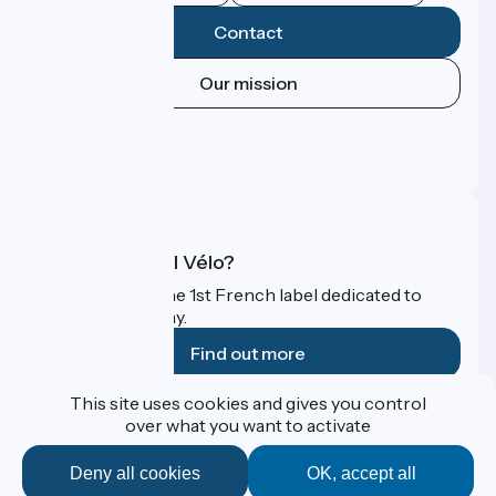
Contact
Our mission
Press area
Pro area
FAQ
What is Accueil Vélo?
Accueil Vélo is the 1st French label dedicated to
cyclists on holiday.
Find out more
This site uses cookies and gives you control
Funded as part of Destination France
over what you want to activate
Deny all cookies
OK, accept all