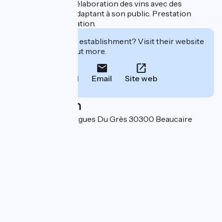
dégustation et de l'élaboration des vins avec des
thématiques, en s'adaptant à son public. Prestation
payante sur réservation.
Interested in this establishment? Visit their website
to book or find out more.
Call
Email
Site web
Localisation
1055, Chemin Mourgues Du Grès 30300 Beaucaire