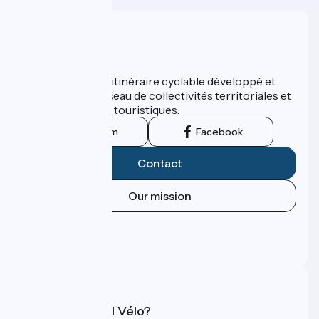
Who are we ?
ViaRhôna est un itinéraire cyclable développé et
promu par un réseau de collectivités territoriales et
leurs institutions touristiques.
Instagram
Facebook
Contact
Our mission
Press area
Pro area
FAQ
What is Accueil Vélo?