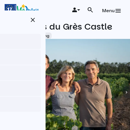
Skip
to
Menu
main
close
content
Mourgues du Grès Castle
Accueil Vélo
Tasting