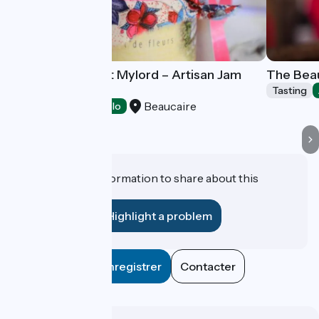
Domaine du Petit Mylord – Artisan Jam
The Beau
Producer
Tasting
Beaucaire
Tasting
Accueil Vélo
Do you have information to share about this
establishment?
Highlight a problem
Enregistrer
Contacter