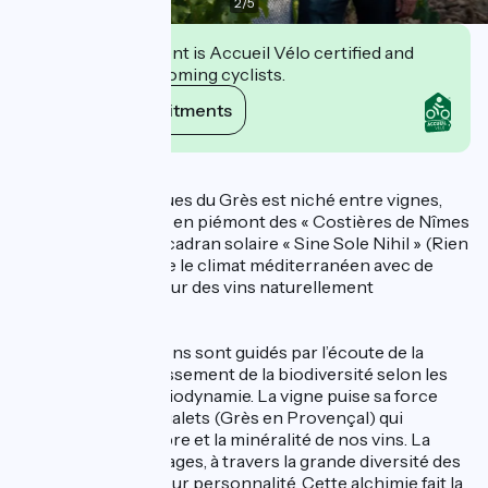
2
/
5
This establishment is Accueil Vélo certified and
commits to welcoming cyclists.
View its commitments
Description
Le Château Mourgues du Grès est niché entre vignes,
vergers et garrigue en piémont des « Costières de Nîmes
». La devise de son cadran solaire « Sine Sole Nihil » (Rien
Sans Soleil) célèbre le climat méditerranéen avec de
belles maturités pour des vins naturellement
gourmands.
Nos gestes vignerons sont guidés par l’écoute de la
nature et l’épanouissement de la biodiversité selon les
fondements de la biodynamie. La vigne puise sa force
dans ce terroir de galets (Grès en Provençal) qui
contribue à l’équilibre et la minéralité de nos vins. La
magie des assemblages, à travers la grande diversité des
cépages, sublime leur personnalité. Cette alchimie fait la