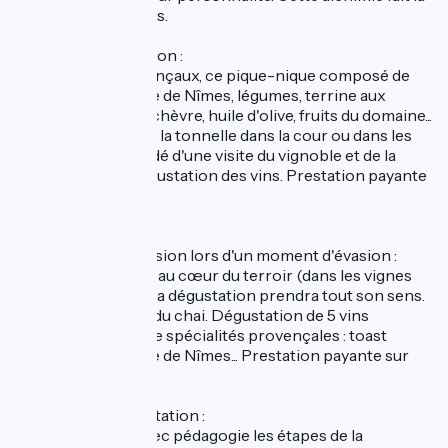
richesse de nos vins.
Pique-nique vigneron :
Aux accents provençaux, ce pique-nique composé de
tapenade, brandade de Nîmes, légumes, terrine aux
olives, fromage de chèvre, huile d'olive, fruits du domaine...
est à déguster sous la tonnelle dans la cour ou dans les
vignes. Il est précédé d'une visite du vignoble et de la
cave puis d'une dégustation des vins. Prestation payante
sur réservation.
Apéri'Vigne :
Partagez notre passion lors d'un moment d'évasion :
laissez-vous guider au cœur du terroir (dans les vignes
selon la météo) où la dégustation prendra tout son sens.
Visite de la cave et du chai. Dégustation de 5 vins
accompagnée de de spécialités provençales : toast
tapenade, brandade de Nîmes... Prestation payante sur
réservation.
Initiation à la dégustation :
On vous dévoile avec pédagogie les étapes de la