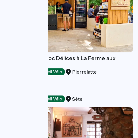
Restaurant Le Croc Délices à La Ferme aux
Crocodiles
Pierrelatte
Restaurants
Accueil Vélo
L'ESSENTIEL
Sète
Restaurants
Accueil Vélo