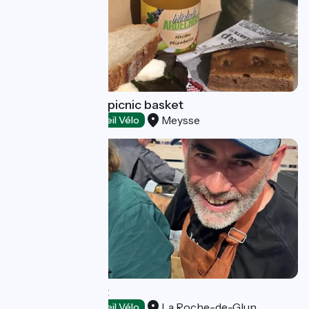
The Marmitroll's picnic basket
Meysse
Restaurants
Accueil Vélo
Auberge Monnet
La Roche-de-Glun
Restaurants
Accueil Vélo