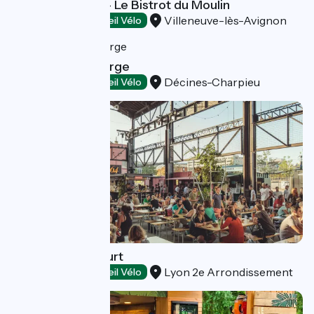
Maison Bronzini - Le Bistrot du Moulin
Villeneuve-lès-Avignon
Restaurants
Accueil Vélo
Maison Grand Large
Décines-Charpieu
Restaurants
Accueil Vélo
HEAT - Food Court
Lyon 2e Arrondissement
Restaurants
Accueil Vélo