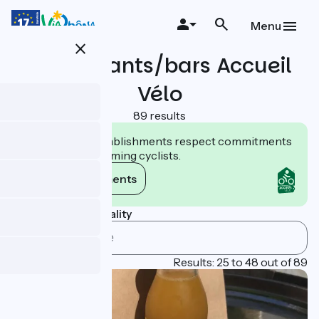
Skip
to
Menu
main
close
content
Restaurants/bars Accueil
Vélo
89 results
Accueil Vélo establishments respect commitments
tailored to welcoming cyclists.
View commitments
Search by municipality
Page 2
Results: 25 to 48 out of 89