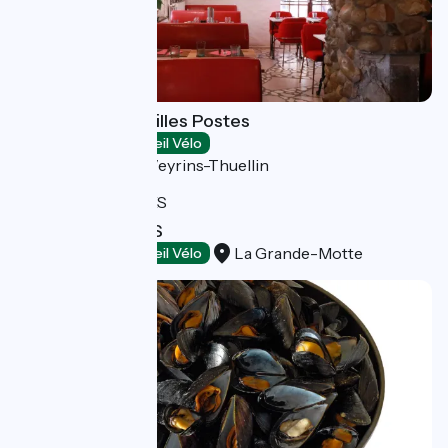
Le Relais des Vieilles Postes
Restaurants
Accueil Vélo
Les Avenières Veyrins-Thuellin
LES CORALLINES
La Grande-Motte
Restaurants
Accueil Vélo