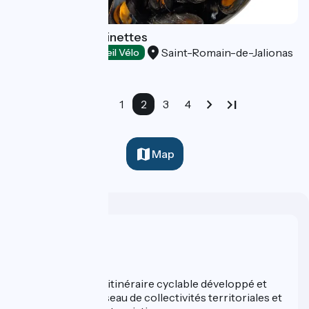
La tablée des Épinettes
Saint-Romain-de-Jalionas
Restaurants
Accueil Vélo
1
2
3
4
Map
Who are we ?
ViaRhôna est un itinéraire cyclable développé et
promu par un réseau de collectivités territoriales et