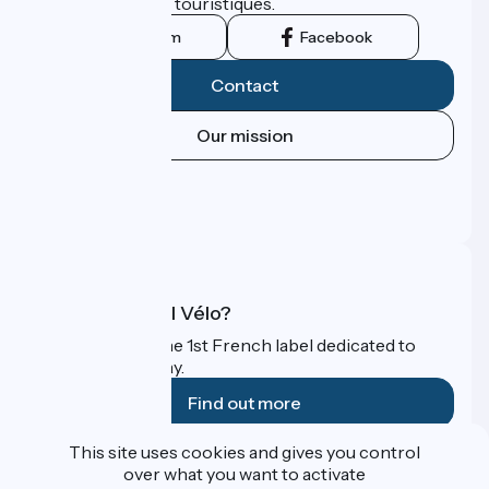
leurs institutions touristiques.
Instagram
Facebook
Contact
Our mission
Press area
Pro area
FAQ
What is Accueil Vélo?
Accueil Vélo is the 1st French label dedicated to
cyclists on holiday.
Find out more
This site uses cookies and gives you control
Funded as part of Destination France
over what you want to activate