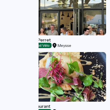
Snack la Maison Perret
Meysse
Restaurants
Accueil Vélo
Union Café Restaurant