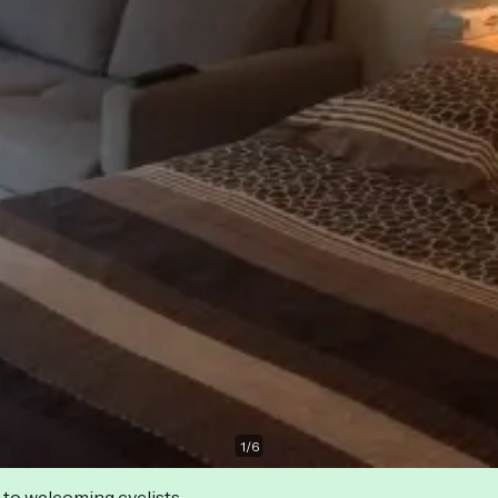
1
/
6
 to welcoming cyclists.