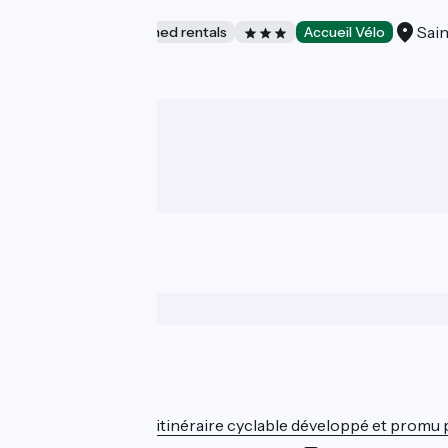
Gite Du Miron
Sain
Lodgings and furnished rentals
Accueil Vélo
Who are we ?
ViaRhôna est un itinéraire cyclable développé et promu par