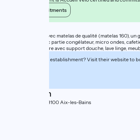
View its commitments
Description
Une pièce à vivre avec matelas de qualité (matelas 160), un 
avec frigo neuf avec partie congélateur, micro ondes, cafetière
Salle d'eau : baignoire avec support douche, lave linge, meub
Interested in this establishment? Visit their website to b
Localisation
18 rue du Temple 73100 Aix-les-Bains